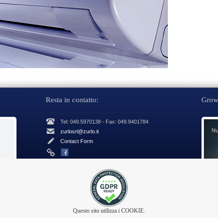
Resta in contatto:
Growa
Tel: 049.5970138 - Fax: 049.9401784
zurlosrl@zurlo.it
Contact Form
Questo sito utilizza i COOKIE.