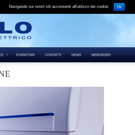
Navigando sui nostri siti acconsenti all'utilizzo dei cookie.
Ok
ZI
FORNITORI
CONTATTI
NEWS
WEBORDER
NE